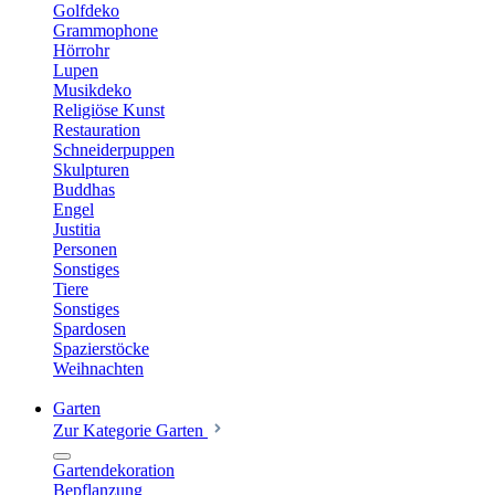
Golfdeko
Grammophone
Hörrohr
Lupen
Musikdeko
Religiöse Kunst
Restauration
Schneiderpuppen
Skulpturen
Buddhas
Engel
Justitia
Personen
Sonstiges
Tiere
Sonstiges
Spardosen
Spazierstöcke
Weihnachten
Garten
Zur Kategorie Garten
Gartendekoration
Bepflanzung