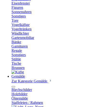
Eisenfenster
Figuren
Sonnenuhren
Sonstiges
Tore
Vogelkäfige
Vogeltränken
Windlichter
Gartenmobiliar
Bänke
Garnituren
Regale
Sonstiges
Stühle
Tische
Brunnen
Gemälde
Zur Kategorie Gemälde
Blechschilder
Holzbilder
Ölgemälde
Staffeleien / Rahmen