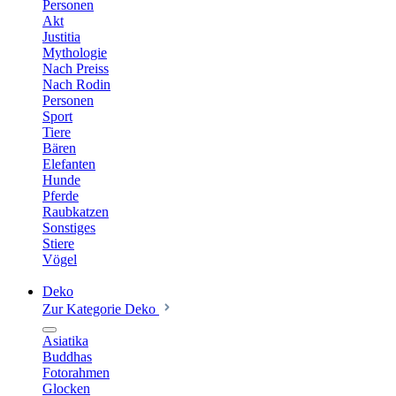
Personen
Akt
Justitia
Mythologie
Nach Preiss
Nach Rodin
Personen
Sport
Tiere
Bären
Elefanten
Hunde
Pferde
Raubkatzen
Sonstiges
Stiere
Vögel
Deko
Zur Kategorie Deko
Asiatika
Buddhas
Fotorahmen
Glocken