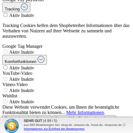
Tracking
Aktiv
Inaktiv
Tracking Cookies helfen dem Shopbetreiber Informationen über das
Verhalten von Nutzern auf ihrer Webseite zu sammeln und
auszuwerten.
Google Tag Manager
Aktiv
Inaktiv
Komfortfunktionen
Aktiv
Inaktiv
YouTube-Video
Aktiv
Inaktiv
Vimeo-Video
Aktiv
Inaktiv
Wishlist
Aktiv
Inaktiv
Diese Website verwendet Cookies, um Ihnen die bestmögliche
Funktionalität bieten zu können...
Mehr Informationen
.
Datenschutzeinstellungen
Ausgewählte Cookies akzeptieren
SEHR GUT
(4.99 / 5)
Alle Cookies akzeptieren
aus
683
Bewertungen bei: ebay.de, amazon.de, hood.de, shopvote.de ⓘ
Informationen zur Echtheit der Bewertungen