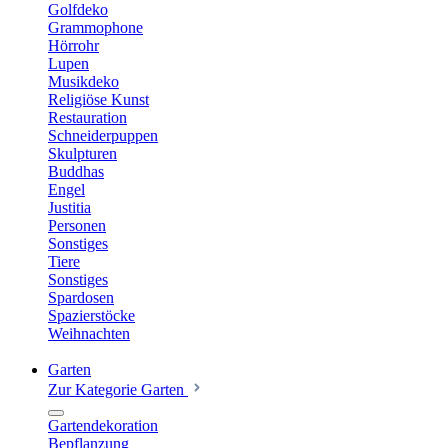
Golfdeko
Grammophone
Hörrohr
Lupen
Musikdeko
Religiöse Kunst
Restauration
Schneiderpuppen
Skulpturen
Buddhas
Engel
Justitia
Personen
Sonstiges
Tiere
Sonstiges
Spardosen
Spazierstöcke
Weihnachten
Garten
Zur Kategorie Garten
Gartendekoration
Bepflanzung