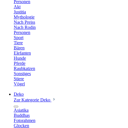
Personen
Akt
Justitia
Mythologie
Nach Preiss
Nach Rodin
Personen
Sport
Tiere
Bären
Elefanten
Hunde
Pferde
Raubkatzen
Sonstiges
Stiere
Vögel
Deko
Zur Kategorie Deko
Asiatika
Buddhas
Fotorahmen
Glocken