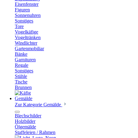
Eisenfenster
Figuren
Sonnenuhren
Sonstiges
Tore
Vogelkäfige
Vogeltränken
Windlichter
Gartenmobiliar
Bänke
Garnituren
Regale
Sonstiges
Stühle
Tische
Brunnen
Gemälde
Zur Kategorie Gemälde
Blechschilder
Holzbilder
Ölgemälde
Staffeleien / Rahmen