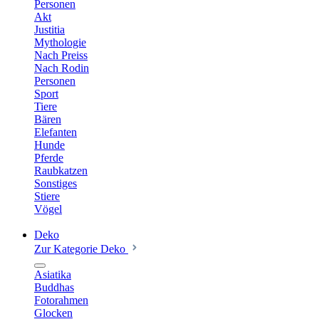
Personen
Akt
Justitia
Mythologie
Nach Preiss
Nach Rodin
Personen
Sport
Tiere
Bären
Elefanten
Hunde
Pferde
Raubkatzen
Sonstiges
Stiere
Vögel
Deko
Zur Kategorie Deko
Asiatika
Buddhas
Fotorahmen
Glocken