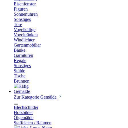
Eisenfenster
Figuren
Sonnenuhren
Sonstiges
Tore
Vogelkäfige
Vogeltränken
Windlichter
Gartenmobiliar
Bänke
Garnituren
Regale
Sonstiges
Stühle
Tische
Brunnen
Gemälde
Zur Kategorie Gemälde
Blechschilder
Holzbilder
Ölgemälde
Staffeleien / Rahmen