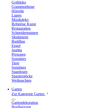
Golfdeko
Grammophone
Hörrohr
Lupen
Musikdeko
Religiöse Kunst
Restauration
Schneiderpuppen
Skulpturen
Buddhas
Engel
Justitia
Personen
Sonstiges
Tiere
Sonstiges
Spardosen
Spazierstöcke
Weihnachten
Garten
Zur Kategorie Garten
Gartendekoration
Bepflanzung