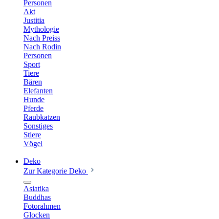
Personen
Akt
Justitia
Mythologie
Nach Preiss
Nach Rodin
Personen
Sport
Tiere
Bären
Elefanten
Hunde
Pferde
Raubkatzen
Sonstiges
Stiere
Vögel
Deko
Zur Kategorie Deko
Asiatika
Buddhas
Fotorahmen
Glocken