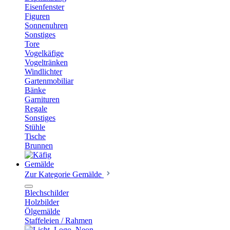
Eisenfenster
Figuren
Sonnenuhren
Sonstiges
Tore
Vogelkäfige
Vogeltränken
Windlichter
Gartenmobiliar
Bänke
Garnituren
Regale
Sonstiges
Stühle
Tische
Brunnen
Gemälde
Zur Kategorie Gemälde
Blechschilder
Holzbilder
Ölgemälde
Staffeleien / Rahmen