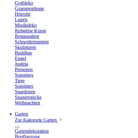
Golfdeko
Grammophone
Hörrohr
Lupen
Musikdeko
Religiöse Kunst
Restauration
Schneiderpuppen
Skulpturen
Buddhas
Engel
Justitia
Personen
Sonstiges
Tiere
Sonstiges
Spardosen
Spazierstöcke
Weihnachten
Garten
Zur Kategorie Garten
Gartendekoration
Bepflanzung