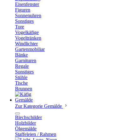
Eisenfenster
Figuren
Sonnenuhren
Sonstiges
Tore
Vogelkäfige
Vogeltränken
Windlichter
Gartenmobiliar
Bänke
Garnituren
Regale
Sonstiges
Stühle
Tische
Brunnen
Gemälde
Zur Kategorie Gemälde
Blechschilder
Holzbilder
Ölgemälde
Staffeleien / Rahmen