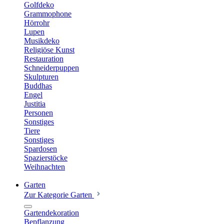
Golfdeko
Grammophone
Hörrohr
Lupen
Musikdeko
Religiöse Kunst
Restauration
Schneiderpuppen
Skulpturen
Buddhas
Engel
Justitia
Personen
Sonstiges
Tiere
Sonstiges
Spardosen
Spazierstöcke
Weihnachten
Garten
Zur Kategorie Garten
Gartendekoration
Bepflanzung