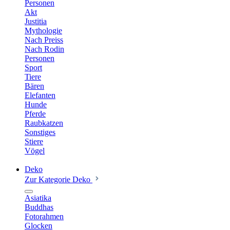
Personen
Akt
Justitia
Mythologie
Nach Preiss
Nach Rodin
Personen
Sport
Tiere
Bären
Elefanten
Hunde
Pferde
Raubkatzen
Sonstiges
Stiere
Vögel
Deko
Zur Kategorie Deko
Asiatika
Buddhas
Fotorahmen
Glocken