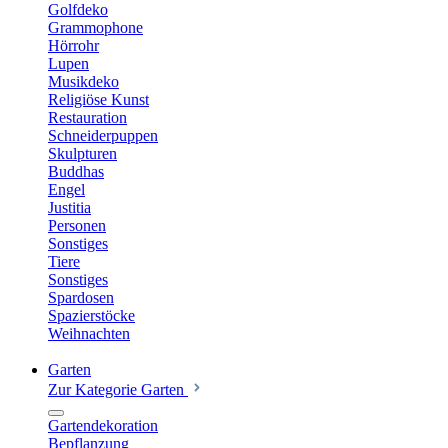
Golfdeko
Grammophone
Hörrohr
Lupen
Musikdeko
Religiöse Kunst
Restauration
Schneiderpuppen
Skulpturen
Buddhas
Engel
Justitia
Personen
Sonstiges
Tiere
Sonstiges
Spardosen
Spazierstöcke
Weihnachten
Garten
Zur Kategorie Garten
Gartendekoration
Bepflanzung