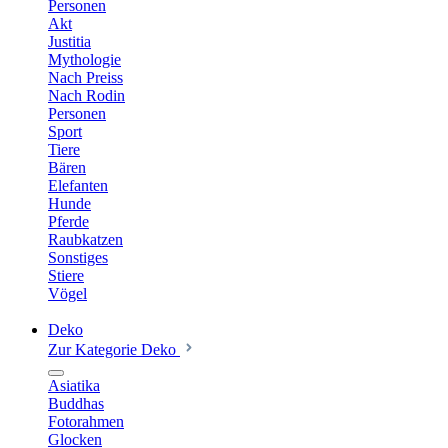
Personen
Akt
Justitia
Mythologie
Nach Preiss
Nach Rodin
Personen
Sport
Tiere
Bären
Elefanten
Hunde
Pferde
Raubkatzen
Sonstiges
Stiere
Vögel
Deko
Zur Kategorie Deko
Asiatika
Buddhas
Fotorahmen
Glocken