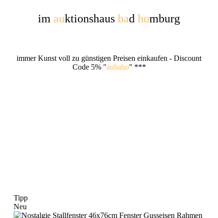
im
au
ktionshaus
ba
d
ho
mburg
immer Kunst voll zu günstigen Preisen einkaufen -
Discount
Code 5% "
aubaho
" ***
Tipp
Neu