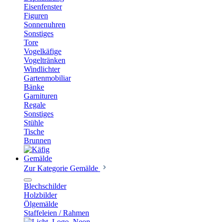
Eisenfenster
Figuren
Sonnenuhren
Sonstiges
Tore
Vogelkäfige
Vogeltränken
Windlichter
Gartenmobiliar
Bänke
Garnituren
Regale
Sonstiges
Stühle
Tische
Brunnen
Gemälde
Zur Kategorie Gemälde
Blechschilder
Holzbilder
Ölgemälde
Staffeleien / Rahmen