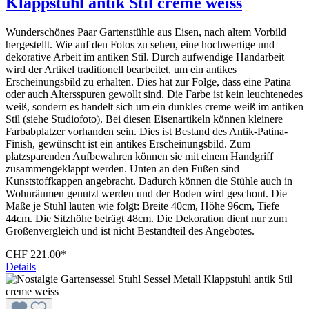
Klappstuhl antik Stil creme weiss
Wunderschönes Paar Gartenstühle aus Eisen, nach altem Vorbild
hergestellt. Wie auf den Fotos zu sehen, eine hochwertige und
dekorative Arbeit im antiken Stil. Durch aufwendige Handarbeit
wird der Artikel traditionell bearbeitet, um ein antikes
Erscheinungsbild zu erhalten. Dies hat zur Folge, dass eine Patina
oder auch Altersspuren gewollt sind. Die Farbe ist kein leuchtenedes
weiß, sondern es handelt sich um ein dunkles creme weiß im antiken
Stil (siehe Studiofoto). Bei diesen Eisenartikeln können kleinere
Farbabplatzer vorhanden sein. Dies ist Bestand des Antik-Patina-
Finish, gewünscht ist ein antikes Erscheinungsbild. Zum
platzsparenden Aufbewahren können sie mit einem Handgriff
zusammengeklappt werden. Unten an den Füßen sind
Kunststoffkappen angebracht. Dadurch können die Stühle auch in
Wohnräumen genutzt werden und der Boden wird geschont. Die
Maße je Stuhl lauten wie folgt: Breite 40cm, Höhe 96cm, Tiefe
44cm. Die Sitzhöhe beträgt 48cm. Die Dekoration dient nur zum
Größenvergleich und ist nicht Bestandteil des Angebotes.
CHF 221.00*
Details