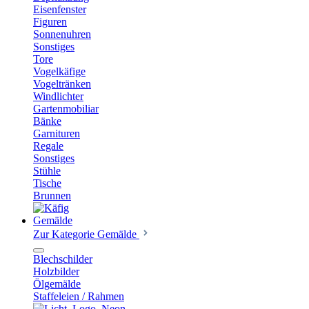
Eisenfenster
Figuren
Sonnenuhren
Sonstiges
Tore
Vogelkäfige
Vogeltränken
Windlichter
Gartenmobiliar
Bänke
Garnituren
Regale
Sonstiges
Stühle
Tische
Brunnen
Gemälde
Zur Kategorie Gemälde
Blechschilder
Holzbilder
Ölgemälde
Staffeleien / Rahmen