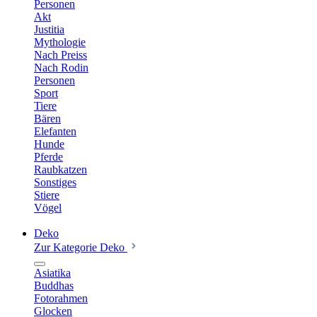
Personen
Akt
Justitia
Mythologie
Nach Preiss
Nach Rodin
Personen
Sport
Tiere
Bären
Elefanten
Hunde
Pferde
Raubkatzen
Sonstiges
Stiere
Vögel
Deko
Zur Kategorie Deko
Asiatika
Buddhas
Fotorahmen
Glocken