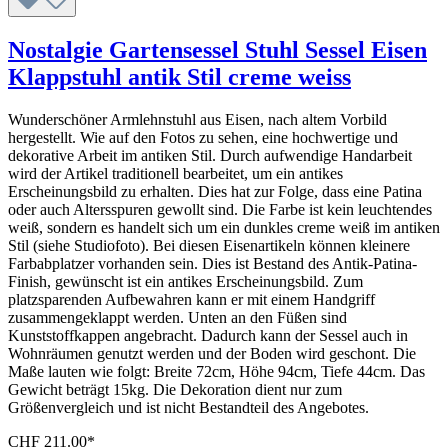
Nostalgie Gartensessel Stuhl Sessel Eisen
Klappstuhl antik Stil creme weiss
Wunderschöner Armlehnstuhl aus Eisen, nach altem Vorbild
hergestellt. Wie auf den Fotos zu sehen, eine hochwertige und
dekorative Arbeit im antiken Stil. Durch aufwendige Handarbeit
wird der Artikel traditionell bearbeitet, um ein antikes
Erscheinungsbild zu erhalten. Dies hat zur Folge, dass eine Patina
oder auch Altersspuren gewollt sind. Die Farbe ist kein leuchtendes
weiß, sondern es handelt sich um ein dunkles creme weiß im antiken
Stil (siehe Studiofoto). Bei diesen Eisenartikeln können kleinere
Farbabplatzer vorhanden sein. Dies ist Bestand des Antik-Patina-
Finish, gewünscht ist ein antikes Erscheinungsbild. Zum
platzsparenden Aufbewahren kann er mit einem Handgriff
zusammengeklappt werden. Unten an den Füßen sind
Kunststoffkappen angebracht. Dadurch kann der Sessel auch in
Wohnräumen genutzt werden und der Boden wird geschont. Die
Maße lauten wie folgt: Breite 72cm, Höhe 94cm, Tiefe 44cm. Das
Gewicht beträgt 15kg. Die Dekoration dient nur zum
Größenvergleich und ist nicht Bestandteil des Angebotes.
CHF 211.00*