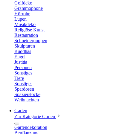
Golfdeko
Grammophone
Hörrohr
Lupen
Musikdeko
Religiöse Kunst
Restauration
Schneiderpuppen
Skulpturen
Buddhas
Engel
Justitia
Personen
Sonstiges
Tiere
Sonstiges
Spardosen
Spazierstöcke
Weihnachten
Garten
Zur Kategorie Garten
Gartendekoration
Bepflanzung